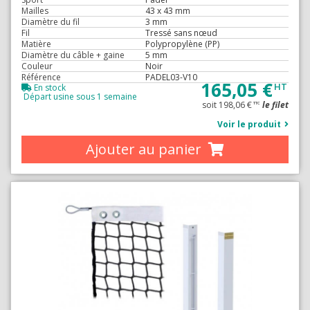
Mailles
43 x 43 mm
Diamètre du fil
3 mm
Fil
Tressé sans nœud
Matière
Polypropylène (PP)
Diamètre du câble + gaine
5 mm
Couleur
Noir
Référence
PADEL03-V10
165,05 €
HT
En stock
Départ usine sous 1 semaine
soit 198,06 €
le filet
TTC
Voir le produit
Ajouter au panier