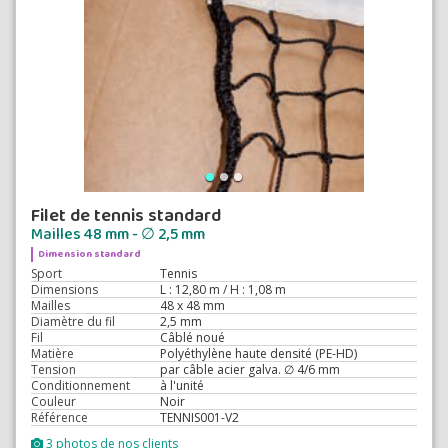
Filet de tennis standard
Mailles 48 mm - ∅ 2,5 mm
Dimension standard
Sport
Tennis
Dimensions
L : 12,80 m / H : 1,08 m
Mailles
48 x 48 mm
Diamètre du fil
2,5 mm
Fil
Câblé noué
Matière
Polyéthylène haute densité (PE-HD)
Tension
par câble acier galva. ∅ 4/6 mm
Conditionnement
à l'unité
Couleur
Noir
Référence
TENNIS001-V2
3 photos de nos clients