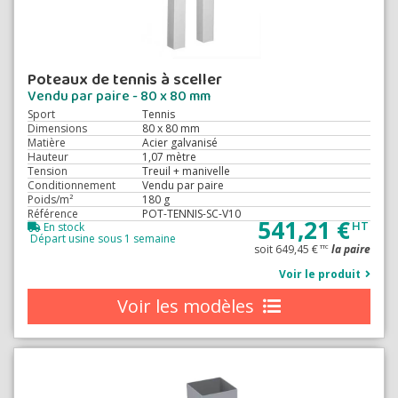
Poteaux de tennis à sceller
Vendu par paire - 80 x 80 mm
Sport
Tennis
Dimensions
80 x 80 mm
Matière
Acier galvanisé
Hauteur
1,07 mètre
Tension
Treuil + manivelle
Conditionnement
Vendu par paire
Poids/m²
180 g
Référence
POT-TENNIS-SC-V10
541,21 €
HT
En stock
Départ usine sous 1 semaine
soit 649,45 €
la paire
TTC
Voir le produit
Voir les modèles