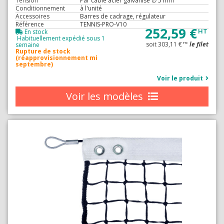
Tension
Par câble acier galvanisé ∅ 5 mm
Conditionnement
à l'unité
Accessoires
Barres de cadrage, régulateur
Référence
TENNIS-PRO-V10
252,59 €
HT
En stock
Habituellement expédié sous 1
soit 303,11 €
le filet
semaine
TTC
Rupture de stock
(réapprovisionnement mi
septembre)
Voir le produit
Voir les modèles