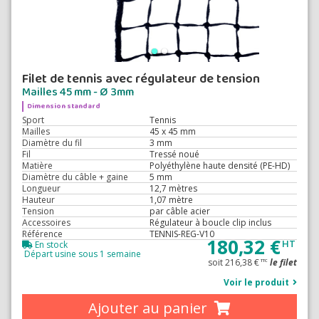
Filet de tennis avec régulateur de tension
Mailles 45 mm - Ø 3mm
Dimension standard
Sport
Tennis
Mailles
45 x 45 mm
Diamètre du fil
3 mm
Fil
Tressé noué
Matière
Polyéthylène haute densité (PE-HD)
Diamètre du câble + gaine
5 mm
Longueur
12,7 mètres
Hauteur
1,07 mètre
Tension
par câble acier
Accessoires
Régulateur à boucle clip inclus
Référence
TENNIS-REG-V10
180,32 €
HT
En stock
Départ usine sous 1 semaine
soit 216,38 €
le filet
TTC
Voir le produit
Ajouter au panier