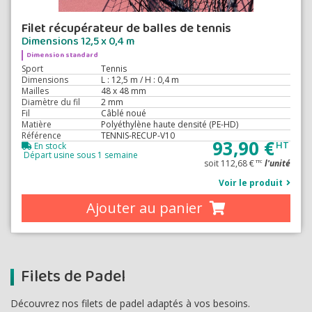
Filet récupérateur de balles de tennis
Dimensions 12,5 x 0,4 m
Dimension standard
Sport
Tennis
Dimensions
L : 12,5 m / H : 0,4 m
Mailles
48 x 48 mm
Diamètre du fil
2 mm
Fil
Câblé noué
Matière
Polyéthylène haute densité (PE-HD)
Référence
TENNIS-RECUP-V10
93,90 €
HT
En stock
Départ usine sous 1 semaine
soit 112,68 €
l'unité
TTC
Voir le produit
Ajouter au panier
Filets de Padel
Découvrez nos filets de padel adaptés à vos besoins.