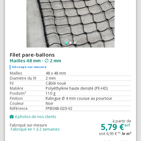
Filet pare-ballons
Mailles 48 mm - ∅ 2 mm
Découpe sur-mesure
Mailles
48 x 48 mm
Diamètre du fil
2 mm
Fil
Câblé noué
Matière
Polyéthylène haute densité (PE-HD)
Poids/m²
110 g
Finition
Ralingue Ø 4 mm cousue au pourtour
Couleur
Noir
Référence
FPB048-020-V2
4 photos de nos clients
à partir de
5,79 €
Fabriqué sur-mesure
HT
Fabriqué en 1 à 2 semaines
soit 6,95 €
le m²
TTC