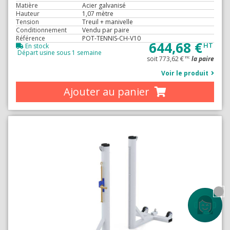
Matière
Acier galvanisé
Hauteur
1,07 mètre
Tension
Treuil + manivelle
Conditionnement
Vendu par paire
Référence
POT-TENNIS-CH-V10
644,68 €
HT
En stock
Départ usine sous 1 semaine
soit 773,62 €
la paire
TTC
Voir le produit
Ajouter au panier
Contactez