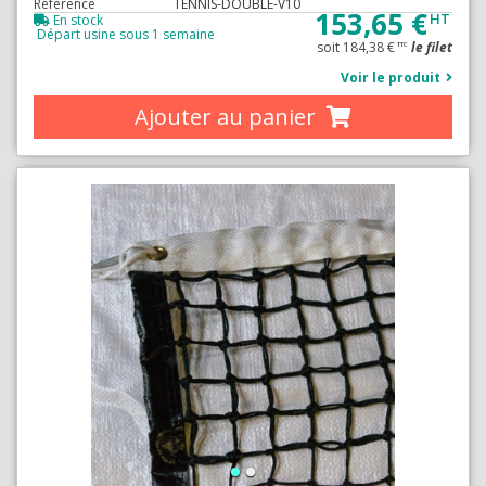
Référence
TENNIS-DOUBLE-V10
153,65 €
HT
En stock
Départ usine sous 1 semaine
soit 184,38 €
le filet
TTC
Voir le produit
Ajouter au panier