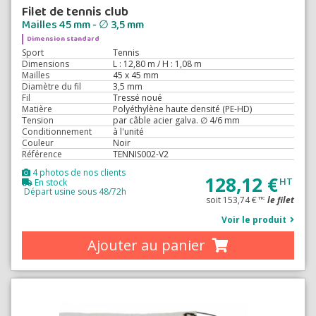
Filet de tennis club
Mailles 45 mm - ∅ 3,5 mm
Dimension standard
Sport
Tennis
Dimensions
L : 12,80 m / H : 1,08 m
Mailles
45 x 45 mm
Diamètre du fil
3,5 mm
Fil
Tressé noué
Matière
Polyéthylène haute densité (PE-HD)
Tension
par câble acier galva. ∅ 4/6 mm
Conditionnement
à l'unité
Couleur
Noir
Référence
TENNIS002-V2
4 photos de nos clients
128,12 €
HT
En stock
Départ usine sous 48/72h
soit 153,74 €
le filet
TTC
Voir le produit
Ajouter au panier