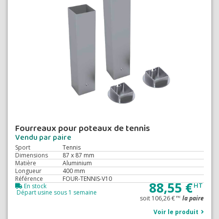
Fourreaux pour poteaux de tennis
Vendu par paire
Sport
Tennis
Dimensions
87 x 87 mm
Matière
Aluminium
Longueur
400 mm
Référence
FOUR-TENNIS-V10
88,55 €
HT
En stock
Départ usine sous 1 semaine
soit 106,26 €
la paire
TTC
Voir le produit