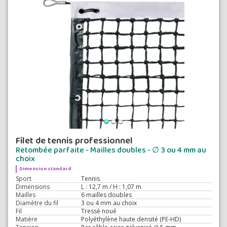
Filet de tennis professionnel
Retombée parfaite - Mailles doubles - ∅ 3 ou 4 mm au
choix
Dimension standard
Sport
Tennis
Dimensions
L : 12,7 m / H : 1,07 m
Mailles
6 mailles doubles
Diamètre du fil
3 ou 4 mm au choix
Fil
Tressé noué
Matière
Polyéthylène haute densité (PE-HD)