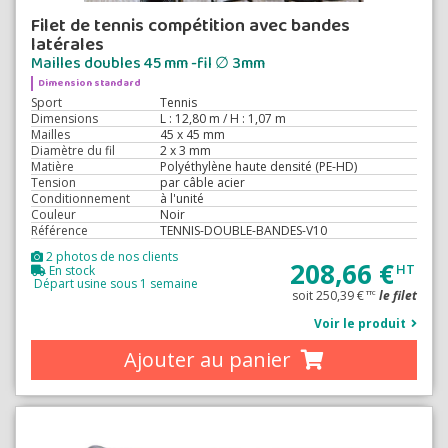
Filet de tennis compétition avec bandes
latérales
Mailles doubles 45 mm -fil ∅ 3mm
Dimension standard
Sport
Tennis
Dimensions
L : 12,80 m / H : 1,07 m
Mailles
45 x 45 mm
Diamètre du fil
2 x 3 mm
Matière
Polyéthylène haute densité (PE-HD)
Tension
par câble acier
Conditionnement
à l'unité
Couleur
Noir
Référence
TENNIS-DOUBLE-BANDES-V10
2 photos de nos clients
208,66 €
HT
En stock
Départ usine sous 1 semaine
soit 250,39 €
le filet
TTC
Voir le produit
Ajouter au panier