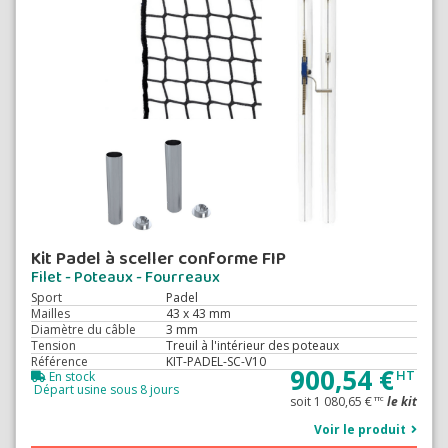
Kit Padel à sceller conforme FIP
Filet - Poteaux - Fourreaux
Sport
Padel
Mailles
43 x 43 mm
Diamètre du câble
3 mm
Tension
Treuil à l'intérieur des poteaux
Référence
KIT-PADEL-SC-V10
900,54 €
HT
En stock
Départ usine sous 8 jours
soit 1 080,65 €
le kit
TTC
Voir le produit