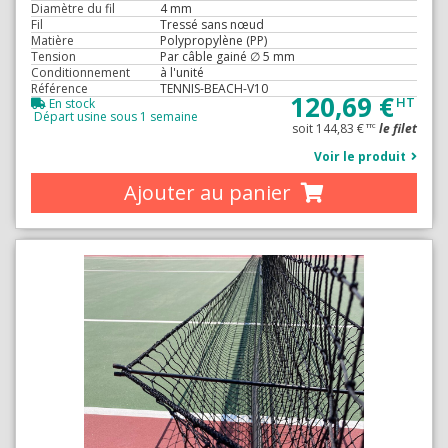
Diamètre du fil
4 mm
Fil
Tressé sans nœud
Matière
Polypropylène (PP)
Tension
Par câble gainé ∅ 5 mm
Conditionnement
à l'unité
Référence
TENNIS-BEACH-V10
120,69 €
HT
En stock
Départ usine sous 1 semaine
soit 144,83 €
le filet
TTC
Voir le produit
Ajouter au panier