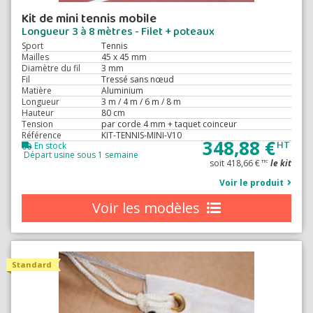
Kit de mini tennis mobile
Longueur 3 à 8 mètres - Filet + poteaux
Sport
Tennis
Mailles
45 x 45 mm
Diamètre du fil
3 mm
Fil
Tressé sans nœud
Matière
Aluminium
Longueur
3 m / 4 m / 6 m / 8 m
Hauteur
80 cm
Tension
par corde 4 mm + taquet coinceur
Référence
KIT-TENNIS-MINI-V10
348,88 €
HT
En stock
Départ usine sous 1 semaine
soit 418,66 €
le kit
TTC
Voir le produit
Voir les modèles
Standard