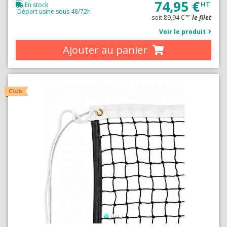
74,95 €
HT
En stock
Départ usine sous 48/72h
soit 89,94 €
le filet
TTC
Voir le produit
Ajouter au panier
Club