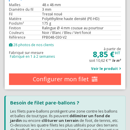
Mailles
48 x 48 mm
Diamètre du fil
3 mm
Fil
Tressé noué
Matière
Polyéthylène haute densité (PE-HD)
Poids/m²
175 g
Finition
Ralingue Ø 4 mm cousue au pourtour
Couleurs
Noir / Blanc / Bleu / Vert foncé
Référence
FPB048-030-V2
28 photos de nos clients
à partir de
8,85 €
Fabriqué sur-mesure
HT
Fabriqué en 1 à 2 semaines
soit 10,62 €
le m²
TTC
Voir le produit
Configurer mon filet
Besoin de filet pare-ballons ?
Les filets pare-ballons protègent une zone contre les ballons
et balles de tout type. Ils peuvent
délimiter un fond de
jardin
ou encore
clôturer un terrain
de foot, de tennis, etc.
Ci-dessous les quatre filets les plus utilisés pour des terrains
de football, mais il y en a encore bien d'autres en cliquant sur