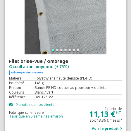
Filet brise-vue / ombrage
Occultation moyenne (± 75%)
Découpe sur-mesure
Matière
Polyéthylène haute densité (PE-HD)
Poids/m²
145 g
Finition
Bande PE-HD cousue au pourtour + oeillets
Couleurs
Blanc / Vert
Référence
BVU175-V2
49 photos de nos clients
à partir de
11,13 €
Fabriqué sur-mesure
HT
Fabriqué en 5 semaines environ
soit 13,36 €
le m²
TTC
Voir le produit