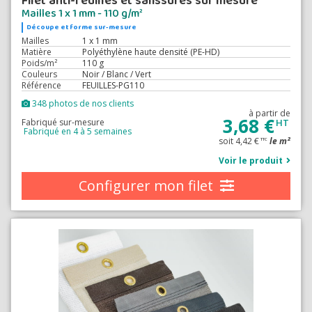
Filet anti-feuilles et salissures sur mesure
Mailles 1 x 1 mm - 110 g/m²
Découpe et forme sur-mesure
Mailles
1 x 1 mm
Matière
Polyéthylène haute densité (PE-HD)
Poids/m²
110 g
Couleurs
Noir / Blanc / Vert
Référence
FEUILLES-PG110
348 photos de nos clients
à partir de
3,68 €
Fabriqué sur-mesure
HT
Fabriqué en 4 à 5 semaines
soit 4,42 €
le m²
TTC
Voir le produit
Configurer mon filet