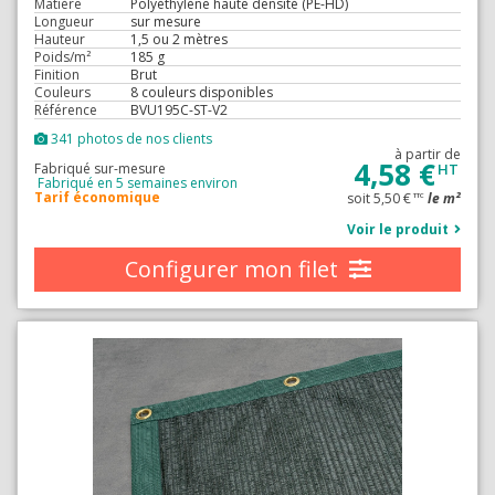
Matière
Polyéthylène haute densité (PE-HD)
Longueur
sur mesure
Hauteur
1,5 ou 2 mètres
Poids/m²
185 g
Finition
Brut
Couleurs
8 couleurs disponibles
Référence
BVU195C-ST-V2
341 photos de nos clients
à partir de
4,58 €
Fabriqué sur-mesure
HT
Fabriqué en 5 semaines environ
Tarif économique
soit 5,50 €
le m²
TTC
Voir le produit
Configurer mon filet