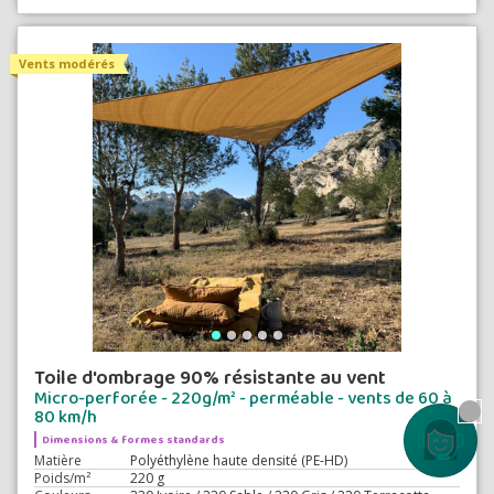
Vents modérés
Toile d'ombrage 90% résistante au vent
Micro-perforée - 220g/m² - perméable - vents de 60 à
80 km/h
Contactez
Dimensions & formes standards
Matière
Polyéthylène haute densité (PE-HD)
Poids/m²
220 g