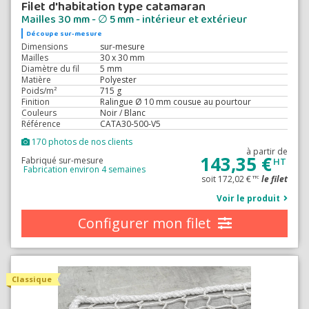
Filet d'habitation type catamaran
Mailles 30 mm - ∅ 5 mm - intérieur et extérieur
Découpe sur-mesure
Dimensions
sur-mesure
Mailles
30 x 30 mm
Diamètre du fil
5 mm
Matière
Polyester
Poids/m²
715 g
Finition
Ralingue Ø 10 mm cousue au pourtour
Couleurs
Noir / Blanc
Référence
CATA30-500-V5
170 photos de nos clients
à partir de
143,35 €
Fabriqué sur-mesure
HT
Fabrication environ 4 semaines
soit 172,02 €
le filet
TTC
Voir le produit
Configurer mon filet
Classique