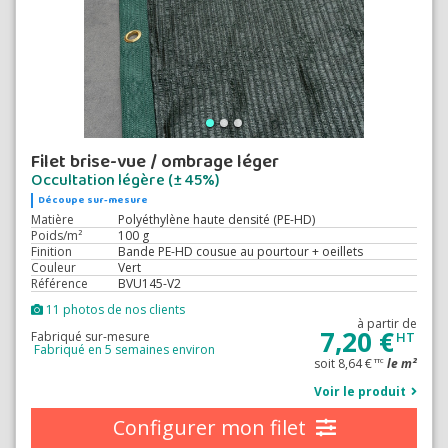
Filet brise-vue / ombrage léger
Occultation légère (± 45%)
Découpe sur-mesure
Matière
Polyéthylène haute densité (PE-HD)
Poids/m²
100 g
Finition
Bande PE-HD cousue au pourtour + oeillets
Couleur
Vert
Référence
BVU145-V2
11 photos de nos clients
à partir de
7,20 €
Fabriqué sur-mesure
HT
Fabriqué en 5 semaines environ
soit 8,64 €
le m²
TTC
Voir le produit
Configurer mon filet