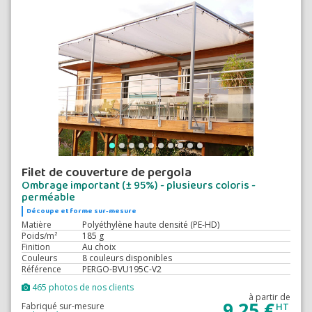
Filet de couverture de pergola
Ombrage important (± 95%) - plusieurs coloris -
perméable
Découpe et forme sur-mesure
Matière
Polyéthylène haute densité (PE-HD)
Poids/m²
185 g
Finition
Au choix
Couleurs
8 couleurs disponibles
Référence
PERGO-BVU195C-V2
465 photos de nos clients
à partir de
9,25 €
Fabriqué sur-mesure
HT