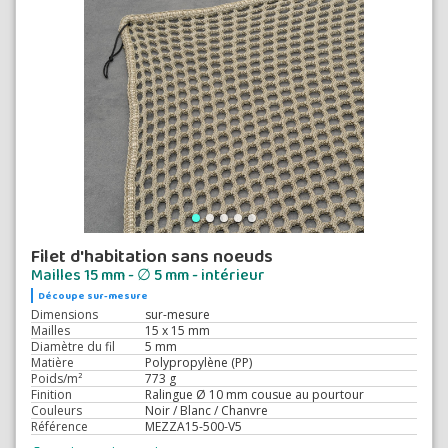
Filet d'habitation sans noeuds
Mailles 15 mm - ∅ 5 mm - intérieur
Découpe sur-mesure
Dimensions
sur-mesure
Mailles
15 x 15 mm
Diamètre du fil
5 mm
Matière
Polypropylène (PP)
Poids/m²
773 g
Finition
Ralingue Ø 10 mm cousue au pourtour
Couleurs
Noir / Blanc / Chanvre
Référence
MEZZA15-500-V5