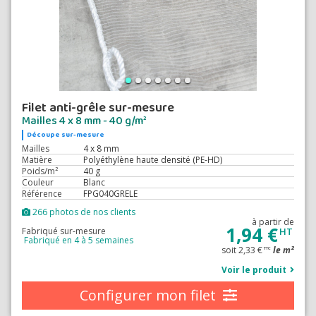
Filet anti-grêle sur-mesure
Mailles 4 x 8 mm - 40 g/m²
Découpe sur-mesure
Mailles
4 x 8 mm
Matière
Polyéthylène haute densité (PE-HD)
Poids/m²
40 g
Couleur
Blanc
Référence
FPG040GRELE
266 photos de nos clients
à partir de
1,94 €
Fabriqué sur-mesure
HT
Fabriqué en 4 à 5 semaines
soit 2,33 €
le m²
TTC
Voir le produit
Configurer mon filet