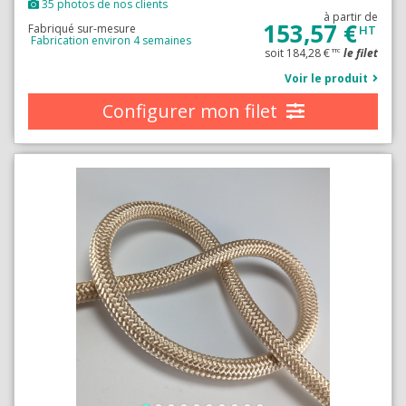
35 photos de nos clients
à partir de
153,57 €
Fabriqué sur-mesure
HT
Fabrication environ 4 semaines
soit 184,28 €
le filet
TTC
Voir le produit
Configurer mon filet