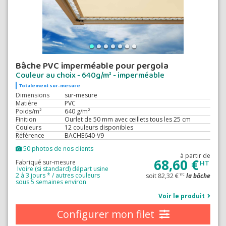
Bâche PVC imperméable pour pergola
Couleur au choix - 640g/m² - imperméable
Totalement sur-mesure
Dimensions
sur-mesure
Matière
PVC
Poids/m²
640 g/m²
Finition
Ourlet de 50 mm avec œillets tous les 25 cm
Couleurs
12 couleurs disponibles
Référence
BACHE640-V9
50 photos de nos clients
à partir de
68,60 €
Fabriqué sur-mesure
HT
Ivoire (si standard) départ usine
2 à 3 jours * / autres couleurs
soit 82,32 €
la bâche
TTC
sous 5 semaines environ
Voir le produit
Configurer mon filet