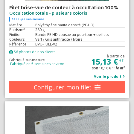
Filet brise-vue de couleur à occultation 100%
Occultation totale - plusieurs coloris
Découpe sur-mesure
Matière
Polyéthylène haute densité (PE-HD)
Poids/m²
280 g
Finition
Bande PE-HD cousue au pourtour + oeillets
Couleurs
Vert / Gris anthracite / Ivoire
Référence
BVU-FULL-V2
56 photos de nos clients
à partir de
15,13 €
Fabriqué sur-mesure
HT
Fabriqué en 5 semaines environ
soit 18,16 €
le m²
TTC
Voir le produit
Configurer mon filet