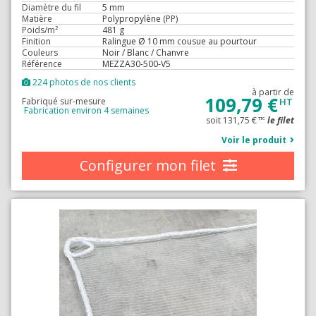
Diamètre du fil
5 mm
Matière
Polypropylène (PP)
Poids/m²
481 g
Finition
Ralingue Ø 10 mm cousue au pourtour
Couleurs
Noir / Blanc / Chanvre
Référence
MEZZA30-500-V5
224 photos de nos clients
à partir de
109,79 €
Fabriqué sur-mesure
HT
Fabrication environ 4 semaines
soit 131,75 €
le filet
TTC
Voir le produit
Configurer mon filet