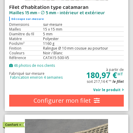
Filet d'habitation type catamaran
Mailles 15 mm - ∅ 5 mm - intérieur et extérieur
Découpe sur-mesure
Dimensions
sur-mesure
Mailles
15 x 15 mm
Diamètre du fil
5 mm
Matière
Polyester
Poids/m²
1160 g
Finition
Ralingue Ø 10 mm cousue au pourtour
Couleurs
Noir / Blanc
Référence
CATA15-500-V5
48 photos de nos clients
à partir de
180,97 €
Fabriqué sur-mesure
HT
Fabrication environ 4 semaines
soit 217,16 €
le filet
TTC
Voir le produit
Configurer mon filet
Confort +