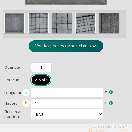
de -5% 
Montants et remis
Voir les photos de nos clients
Quantité
Couleur
RECEVEZ U
m
a
Longueur
m
b
Hauteur
Finition au
pourtour
Prix de départ :
3,45
€
HT
Prix minimum : 4,00 €
HT