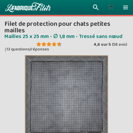
Filet de protection pour chats petites
mailles
Mailles 25 x 25 mm - ∅ 1,8 mm - Tressé sans nœud
4,6
sur
5
(
58
avis)
Plus vous 
13 questions/réponses
|
ENVOYEZ VO
moins vou
Prix dég