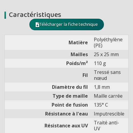
Caractéristiques
Télécharger la fiche technique
Polyéthylène
Matière
(PE)
Mailles
25 x 25 mm
Poids/m²
110 g
Tressé sans
Fil
nœud
Diamètre du fil
1,8 mm
Type de maille
Maille carrée
Point de fusion
135° C
Résistance à l'eau
Imputrescible
Traité anti-
Résistance aux UV
UV