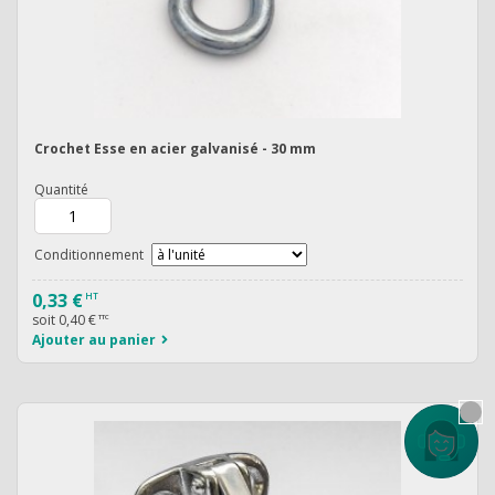
Crochet Esse en acier galvanisé - 30 mm
Quantité
Conditionnement
0,33 €
HT
soit
0,40 €
TTC
Ajouter au panier
Contactez