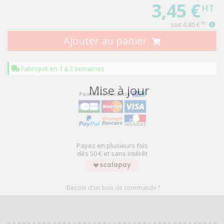
3,45 €
HT
soit
4,80 €
TTC
Ajouter au panier
Fabriqué en 1 à 2 semaines
Mise à jour
Paiement sécurisé
Payez en plusieurs fois
dès 50 € et sans intérêt
Besoin d'un bon de commande ?