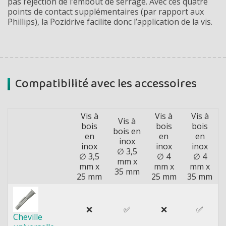
pas l’éjection de l’embout de serrage. Avec ces quatre
points de contact supplémentaires (par rapport aux
Phillips), la Pozidrive facilite donc l’application de la vis.
Compatibilité avec les accessoires
Vis à
Vis à
Vis à
Vis à
bois
bois
bois
bois en
en
en
en
inox
inox
inox
inox
∅ 3,5
∅ 3,5
∅ 4
∅ 4
mm x
mm x
mm x
mm x
35 mm
25 mm
25 mm
35 mm
❌
✅
❌
✅
Cheville