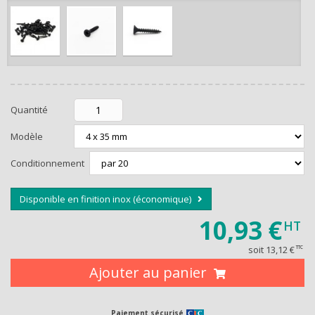
de -5% 
Montants et remis
Quantité
Modèle
Conditionnement
Disponible en finition inox (économique)
RECEVEZ U
10,93 €
HT
soit
13,12 €
TTC
Ajouter au panier
Paiement sécurisé