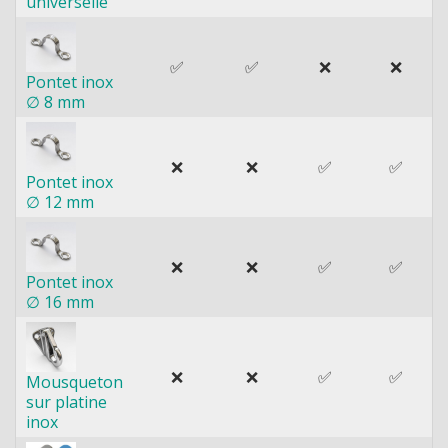
universelle
✅
✅
❌
❌
Pontet inox
∅ 8 mm
❌
❌
✅
✅
Pontet inox
∅ 12 mm
❌
❌
✅
✅
Pontet inox
∅ 16 mm
❌
❌
✅
✅
Mousqueton
sur platine
inox