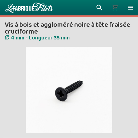
Vis à bois et aggloméré noire à tête fraisée
cruciforme
∅ 4 mm - Longueur 35 mm
Plus vous 
ENVOYEZ VO
moins vou
Prix dég