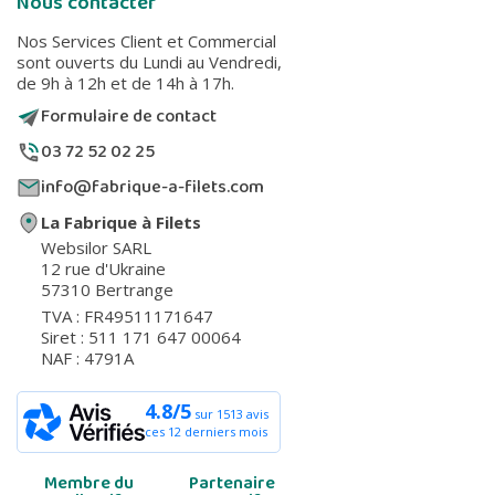
Nous contacter
Nos Services Client et Commercial
sont ouverts du Lundi au Vendredi,
de 9h à 12h et de 14h à 17h.
Formulaire de contact
03 72 52 02 25
info@fabrique-a-filets.com
La Fabrique à Filets
Websilor SARL
12 rue d'Ukraine
57310 Bertrange
TVA : FR49511171647
Siret : 511 171 647 00064
NAF : 4791A
4.8/5
sur 1513 avis
ces 12 derniers mois
Membre du
Partenaire