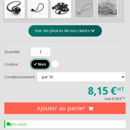
de -5% 
Montants et remis
Voir les photos de nos clients
Quantité
Couleur
Conditionnement
8,15 €
HT
RECEVEZ U
soit
9,78 €
TTC
Ajouter au panier
En stock