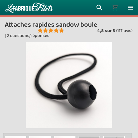
Attaches rapides sandow boule
4,8
sur
5
(
117
avis)
2 questions/réponses
|
Plus vous 
ENVOYEZ VO
moins vou
Prix dég