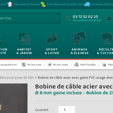
Plus vous achet
sure
Fabriqué en France
Prix dégressif jusqu'à -25%
Livraison offert
VOYEZ VOS P
moins vous pay
03 72 52 02 25
du Lundi au Vendredi
rix dégress
TION
HABITAT
SPORT
ANIMAUX
RÉCOLT
RITÉ
& JARDIN
& LOISIR
& ÉLEVAGE
& CULTU
de -5% à -2
populaires :
Brise-vue
Brise-vent
Anti-feuille
Fil
bles pour pose de filet
Bobine de câble acier avec gaine PVC usage dive
Bobine de câble acier avec
ontants et remises hors
Ø 8 mm gaine incluse - Bobine de 
Quantité