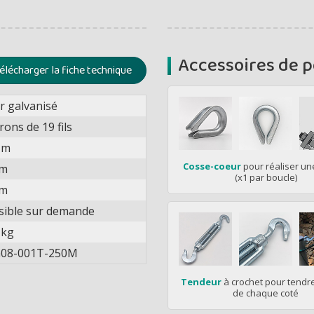
Accessoires de 
élécharger la fiche technique
r galvanisé
rons de 19 fils
 m
Cosse-coeur
pour réaliser un
mm
(x1 par boucle)
mm
sible sur demande
 kg
08-001T-250M
Tendeur
à crochet pour tendre
de chaque coté