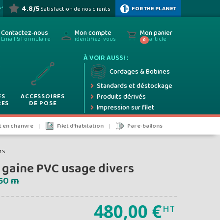
ez
4.8/5
FOR THE PLANET
e*
Satisfaction de nos clients
HOTOS
ez
Contactez-nous
Mon compte
Mon panier
Email & Formulaire
identifiez-vous
article
0
À VOIR AUSSI :
ifs
Cordages & Bobines
Standards et déstockage
ES
ACCESSOIRES
Produits dérivés
RES
DE POSE
Impression sur filet
5%
et en chanvre
Filet d'habitation
Pare-ballons
rs
 gaine PVC usage divers
 taxes
250 m
480,00 €
HT