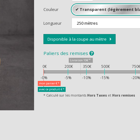
Couleur
Longueur
Disponible à la coupe au mètre
CEVEZ UN CA
Paliers des remises
Livraison
10€
HT
0€
200€
350€
500€
750
-0%
-5%
-10%
-15%
-20
mon panier
€ *
avec ce produit
€ *
* Calculé sur les montants
Hors Taxes
et
Hors remises