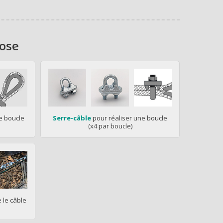
pose
e boucle
Serre-câble
pour réaliser une boucle
(x4 par boucle)
 le câble