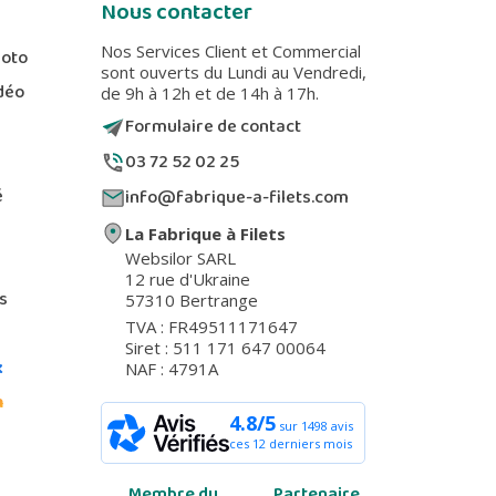
Nous contacter
Nos Services Client et Commercial
hoto
sont ouverts du Lundi au Vendredi,
déo
de 9h à 12h et de 14h à 17h.
Formulaire de contact
03 72 52 02 25
é
info@fabrique-a-filets.com
La Fabrique à Filets
Websilor SARL
12 rue d'Ukraine
s
57310 Bertrange
TVA : FR49511171647
Siret : 511 171 647 00064
k
NAF : 4791A
m
4.8/5
sur 1498 avis
ces 12 derniers mois
Membre du
Partenaire