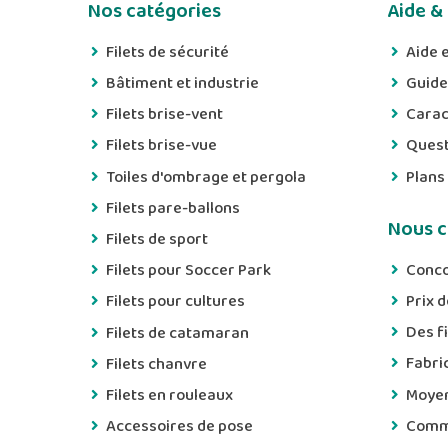
Nos catégories
Aide &
Filets de sécurité
Aide e
Bâtiment et industrie
Guide
Filets brise-vent
Carac
Filets brise-vue
Quest
Toiles d'ombrage et pergola
Plans
Filets pare-ballons
Nous c
Filets de sport
Conco
Filets pour Soccer Park
Prix 
Filets pour cultures
Des f
Filets de catamaran
Fabri
Filets chanvre
Moyen
Filets en rouleaux
Comm
Accessoires de pose