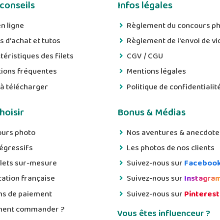
 conseils
Infos légales
n ligne
Règlement du concours p
s d'achat et tutos
Règlement de l'envoi de vi
téristiques des filets
CGV / CGU
ions fréquentes
Mentions légales
 à télécharger
Politique de confidentialit
hoisir
Bonus & Médias
urs photo
Nos aventures & anecdote
dégressifs
Les photos de nos clients
ilets sur-mesure
Suivez-nous sur
Faceboo
cation française
Suivez-nous sur
Instagra
s de paiement
Suivez-nous sur
Pinterest
ent commander ?
Vous êtes influenceur ?