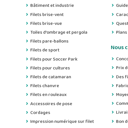
Bâtiment et industrie
Guide
Filets brise-vent
Carac
Filets brise-vue
Quest
Toiles d'ombrage et pergola
Plans
Filets pare-ballons
Nous c
Filets de sport
Conco
Filets pour Soccer Park
Prix 
Filets pour cultures
Des f
Filets de catamaran
Fabri
Filets chanvre
Moyen
Filets en rouleaux
Comm
Accessoires de pose
Livrai
Cordages
Bon 
Impression numérique sur filet