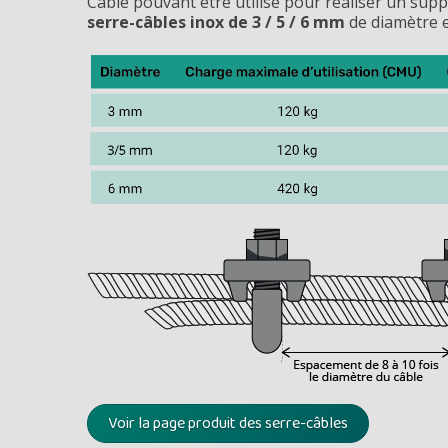
Câble pouvant être utilisé pour réaliser un sup
serre-câbles inox de 3 / 5 / 6 mm
de diamètre 
Voir la page produit des serre-câbles