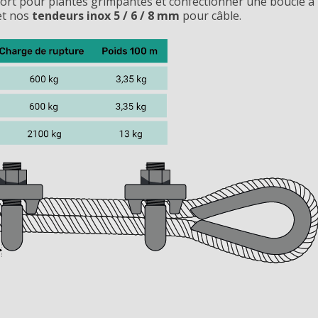
port pour plantes grimpantes et confectionner une boucle à 
et nos
tendeurs inox 5 / 6 / 8 mm
pour câble.