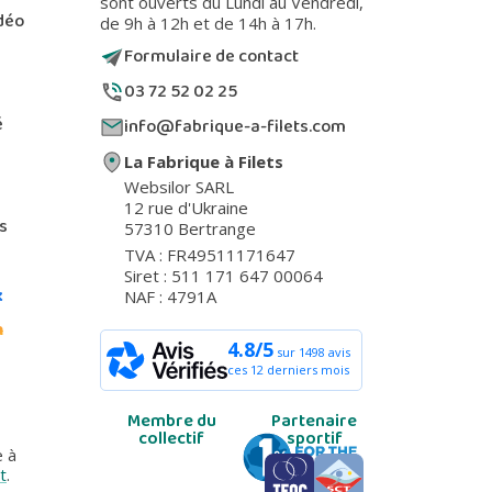
sont ouverts du Lundi au Vendredi,
déo
de 9h à 12h et de 14h à 17h.
Formulaire de contact
03 72 52 02 25
é
info@fabrique-a-filets.com
La Fabrique à Filets
Websilor SARL
12 rue d'Ukraine
s
57310 Bertrange
TVA : FR49511171647
Siret : 511 171 647 00064
k
NAF : 4791A
m
4.8/5
sur 1498 avis
ces 12 derniers mois
Membre du
Partenaire
collectif
sportif
e à
t
.