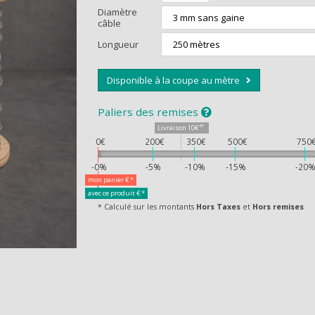
Diamètre
câble
Longueur
Disponible à la coupe au mètre
Paliers des remises
CEVEZ UN CA
Livraison
10€
HT
0€
200€
350€
500€
750
-0%
-5%
-10%
-15%
-20
mon panier
€ *
avec ce produit
€ *
* Calculé sur les montants
Hors Taxes
et
Hors remises