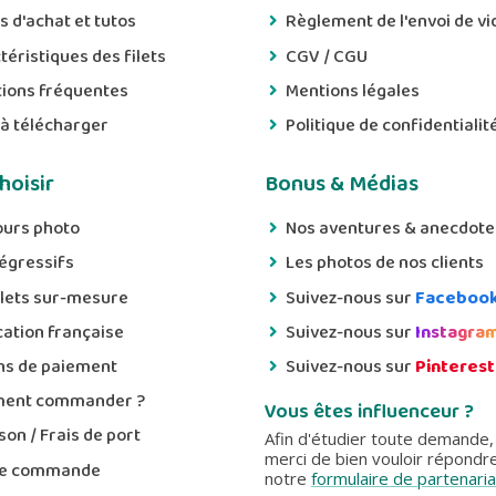
s d'achat et tutos
Règlement de l'envoi de vi
téristiques des filets
CGV / CGU
ions fréquentes
Mentions légales
 à télécharger
Politique de confidentialit
hoisir
Bonus & Médias
urs photo
Nos aventures & anecdote
dégressifs
Les photos de nos clients
ilets sur-mesure
Suivez-nous sur
Faceboo
cation française
Suivez-nous sur
Instagra
s de paiement
Suivez-nous sur
Pinterest
ent commander ?
Vous êtes influenceur ?
son / Frais de port
Afin d'étudier toute demande,
merci de bien vouloir répondr
de commande
notre
formulaire de partenaria