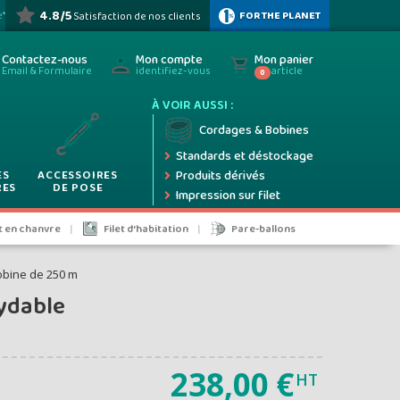
ez
4.8/5
FOR THE PLANET
e*
Satisfaction de nos clients
HOTOS
ez
Contactez-nous
Mon compte
Mon panier
Email & Formulaire
identifiez-vous
article
0
À VOIR AUSSI :
ifs
Cordages & Bobines
Standards et déstockage
ES
ACCESSOIRES
Produits dérivés
RES
DE POSE
Impression sur filet
5%
et en chanvre
Filet d'habitation
Pare-ballons
Bobine de 250 m
xydable
 taxes
238,00 €
HT