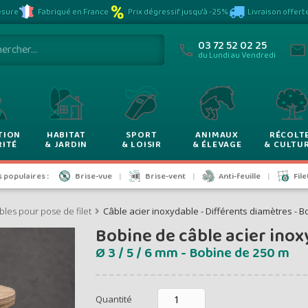
Plus vous achet
sure
Fabriqué en France
Prix dégressif jusqu'à -25%
Livraison offert
VOYEZ VOS P
moins vous pay
03 72 52 02 25
du Lundi au Vendredi
rix dégress
TION
HABITAT
SPORT
ANIMAUX
RÉCOLT
RITÉ
& JARDIN
& LOISIR
& ÉLEVAGE
& CULTU
de -5% à -2
populaires :
Brise-vue
Brise-vent
Anti-feuille
Fil
bles pour pose de filet
Câble acier inoxydable - Différents diamètres - 
Bobine de câble acier ino
ontants et remises hors
Ø 3 / 5 / 6 mm - Bobine de 250 m
Quantité