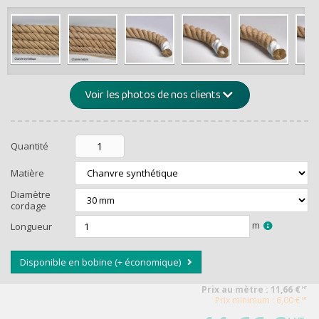
de -5% 
Montants et remis
Voir les photos de nos clients
Quantité
Matière
Diamètre
cordage
RECEVEZ U
m
Longueur
Disponible en bobine (+ économique)
Prix au mètre :
11,66
€
HT
Prix minimum : 6,00 €
HT