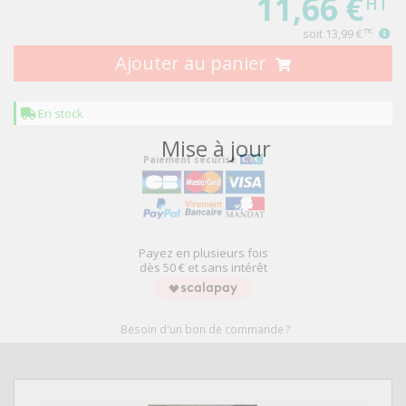
11,66 €
HT
soit
13,99 €
TTC
Ajouter au panier
En stock
Mise à jour
Paiement sécurisé
Payez en plusieurs fois
dès 50 € et sans intérêt
Besoin d'un bon de commande ?