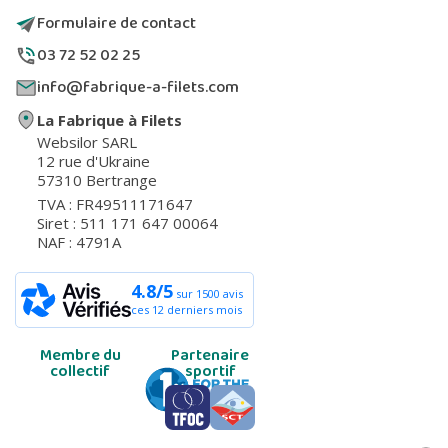
Formulaire de contact
03 72 52 02 25
info@fabrique-a-filets.com
La Fabrique à Filets
Websilor SARL
12 rue d'Ukraine
57310 Bertrange
TVA : FR49511171647
Siret : 511 171 647 00064
NAF : 4791A
4.8/5
sur 1500 avis
ces 12 derniers mois
Membre du
Partenaire
collectif
sportif