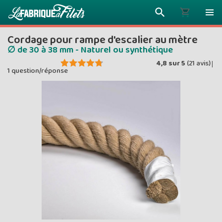
Cordage pour rampe d'escalier au mètre
∅ de 30 à 38 mm - Naturel ou synthétique
4,8
sur
5
(
21
avis)
|
1 question/réponse
Plus vous 
ENVOYEZ VO
moins vou
Prix dég