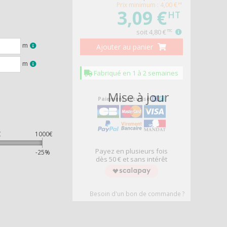
Prix minimum : 4,00 €
HT
3,09 €
HT
soit
4,80 €
TTC
m
Ajouter au panier
m
Fabriqué en 1 à 2 semaines
DEAU
Mise à jour
Paiement sécurisé
€
1000€
Payez en plusieurs fois
%
-25%
dès 50 € et sans intérêt
Besoin d'un bon de commande ?