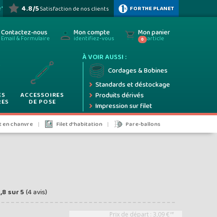
ez
4.8/5
FOR THE PLANET
e*
Satisfaction de nos clients
HOTOS
ez
Contactez-nous
Mon compte
Mon panier
Email & Formulaire
identifiez-vous
article
0
À VOIR AUSSI :
ifs
Cordages & Bobines
Standards et déstockage
ES
ACCESSOIRES
Produits dérivés
RES
DE POSE
Impression sur filet
5%
et en chanvre
Filet d'habitation
Pare-ballons
 taxes
,8
sur
5
(
4
avis)
Prix de départ :
3,09
€
HT