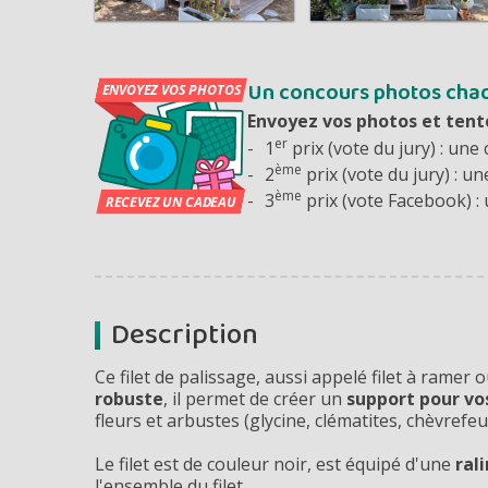
Un concours photos cha
Envoyez vos photos et tent
er
1
prix (vote du jury) : une 
ème
2
prix (vote du jury) : un
ème
3
prix (vote Facebook) : 
Description
Ce filet de palissage, aussi appelé filet à ramer
robuste
, il permet de créer un
support pour vo
fleurs et arbustes (glycine, clématites, chèvrefeuill
Le filet est de couleur noir, est équipé d'u
ne
ral
l'ensemble du filet.