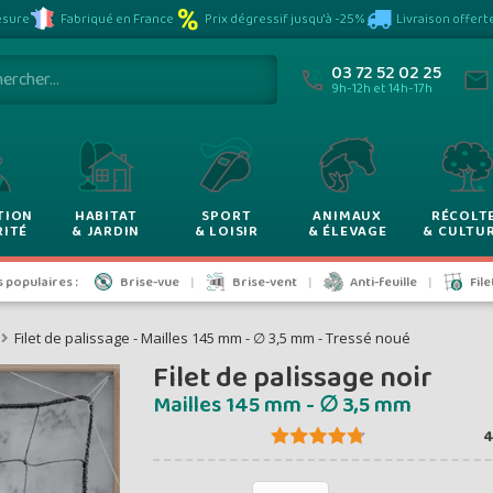
Plus vous achet
sure
Fabriqué en France
Prix dégressif jusqu'à -25%
Livraison offert
VOYEZ VOS P
moins vous pay
03 72 52 02 25
9h-12h et 14h-17h
rix dégress
TION
HABITAT
SPORT
ANIMAUX
RÉCOLT
RITÉ
& JARDIN
& LOISIR
& ÉLEVAGE
& CULTU
de -5% à -2
populaires :
Brise-vue
Brise-vent
Anti-feuille
Fil
Filet de palissage - Mailles 145 mm - ∅ 3,5 mm - Tressé noué
Filet de palissage noir
ontants et remises hors
Mailles 145 mm - ∅ 3,5 mm
4