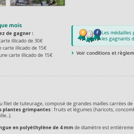
que mois
Les médailles 
ez de gagner :
les gagnants 
carte illicado de 30€
e carte illicado de 15€
Voir conditions et règle
une carte illicado de 15€
 ou filet de tuteurage, composé de grandes mailles carrées de
s plantes grimpantes
: fruits et légumes (haricots, concomb
e...).
ingue en polyéthylène de 4 mm
de diamètre est entièrem