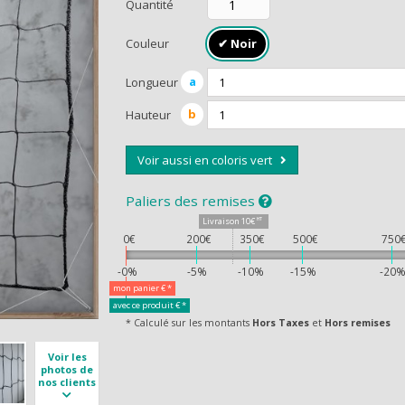
Quantité
Couleur
a
Longueur
b
Hauteur
CEVEZ UN CA
Voir aussi en coloris vert
Paliers des remises
Livraison
10€
HT
0€
200€
350€
500€
750
-0%
-5%
-10%
-15%
-20
mon panier
€ *
avec ce produit
€ *
* Calculé sur les montants
Hors Taxes
et
Hors remises
Voir les
photos de
nos clients