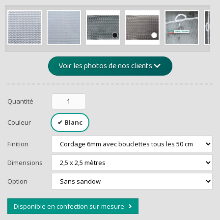
de -5% 
Montants et remis
Voir les photos de nos clients
Quantité
Couleur
Finition
RECEVEZ U
Dimensions
Option
Disponible en confection sur-mesure