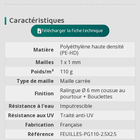
Caractéristiques
Télécharger la fiche technique
Polyéthylène haute densité
Matière
(PE-HD)
Mailles
1 x 1 mm
Poids/m²
110 g
Type de maille
Maille carrée
Ralingue Ø 6 mm cousue au
Finition
pourtour + Bouclettes
Résistance à l'eau
Imputrescible
Résistance aux UV
Traité anti-UV
Fabrication
Française
Référence
FEUILLES-PG110-2.5X2.5