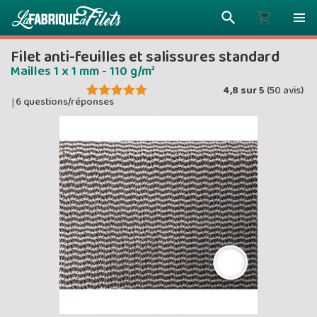
Filet anti-feuilles et salissures standard
Mailles 1 x 1 mm - 110 g/m²
4,8
sur
5
(
50
avis)
6 questions/réponses
|
Plus vous 
ENVOYEZ VO
moins vou
Prix dég