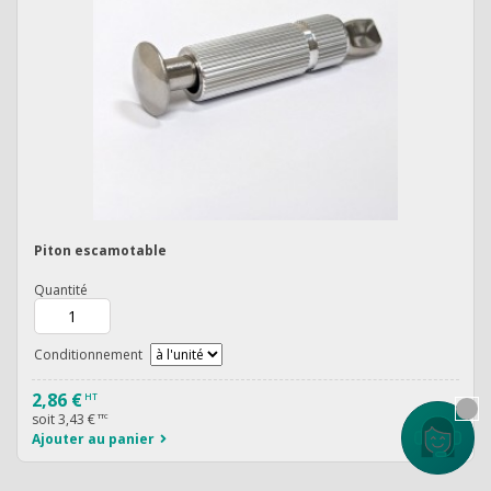
Piton escamotable
Quantité
Conditionnement
2,86 €
HT
soit
3,43 €
TTC
Contactez
Ajouter au panier