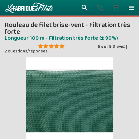
Rouleau de filet brise-vent - Filtration très
forte
Longueur 100 m - Filtration très forte (± 90%)
5
sur
5
(
1
avis)
|
Plus vous 
2 questions/réponses
ENVOYEZ VO
moins vou
Prix dég