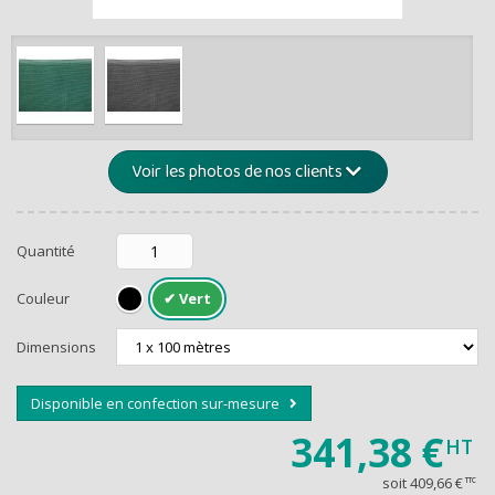
de -5% 
Montants et remis
Voir les photos de nos clients
Quantité
Couleur
RECEVEZ U
Dimensions
Disponible en confection sur-mesure
341,38 €
HT
soit
409,66 €
TTC