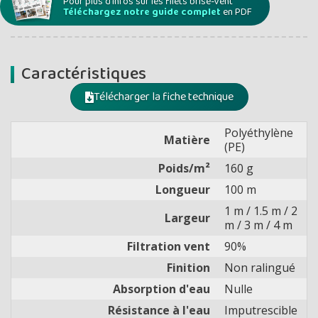
Pour plus d'infos sur les filets brise-vent
Téléchargez notre guide complet
en PDF
Caractéristiques
Télécharger la fiche technique
Polyéthylène
Matière
(PE)
Poids/m²
160 g
Longueur
100 m
1 m / 1.5 m / 2
Largeur
m / 3 m / 4 m
Filtration vent
90%
Finition
Non ralingué
Absorption d'eau
Nulle
Résistance à l'eau
Imputrescible