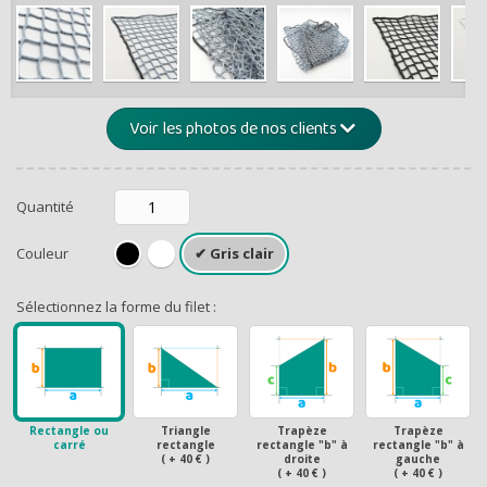
de -5% 
Montants et remis
Voir les photos de nos clients
Quantité
Couleur
Sélectionnez la forme du filet :
RECEVEZ U
Rectangle ou
Triangle
Trapèze
Trapèze
carré
rectangle
rectangle "b" à
rectangle "b" à
( + 40 € )
droite
gauche
( + 40 € )
( + 40 € )