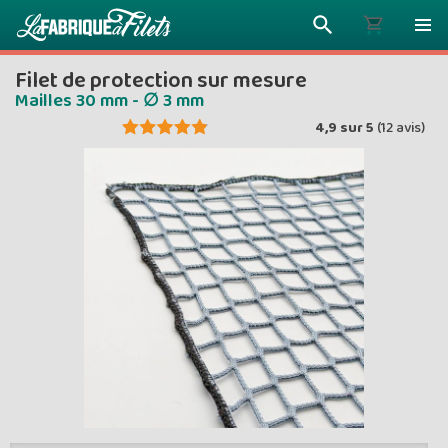
Filet de protection sur mesure
Mailles 30 mm - ∅ 3 mm
4,9
sur
5
(
12
avis)
Plus vous 
ENVOYEZ VO
moins vou
Prix dég