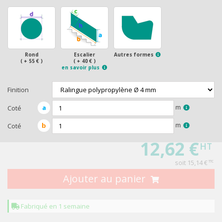
Rond
Escalier
Autres formes
( + 55 € )
( + 40 € )
en savoir plus
Finition
m
a
Coté
m
b
Coté
12,62 €
HT
soit
15,14 €
TTC
Ajouter au panier
Fabriqué en 1 semaine