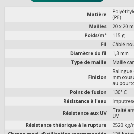
Polyéthy
Matière
(PE)
Mailles
20 x 20 
Poids/m²
115 g
Fil
Câblé no
Diamètre du fil
1,3 mm
Type de maille
Maille ca
Ralingue 
Finition
mm cous
au pourt
Point de fusion
130° C
Résistance à l'eau
Imputresc
Traité ant
Résistance aux UV
UV
Résistance théorique à la rupture
2520 kg/