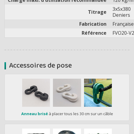
Charge maxi. d'utilisation recommandée
126 kg/m
3x5x380
Titrage
Deniers
Fabrication
Française
Référence
FVO20-V
Accessoires de pose
Anneau brisé
à placer tous les 30 cm sur un câble