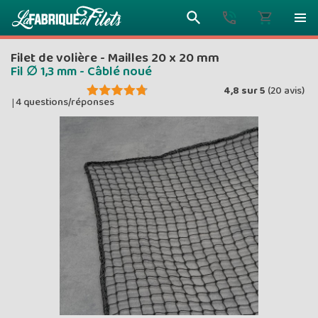
Filet de volière - Mailles 20 x 20 mm
Fil ∅ 1,3 mm - Câblé noué
4,8
sur
5
(
20
avis)
4 questions/réponses
|
Plus vous 
ENVOYEZ VO
moins vou
Prix dég