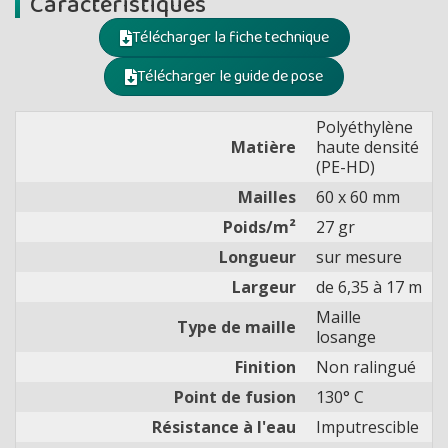
Caractéristiques
Télécharger la fiche technique
Télécharger le guide de pose
Polyéthylène
Matière
haute densité
(PE-HD)
Mailles
60 x 60 mm
Poids/m²
27 gr
Longueur
sur mesure
Largeur
de 6,35 à 17 m
Maille
Type de maille
losange
Finition
Non ralingué
Point de fusion
130° C
Résistance à l'eau
Imputrescible