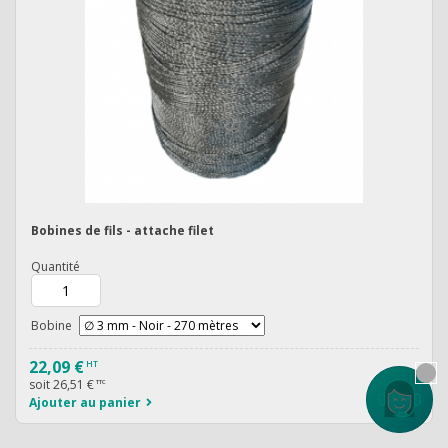
Bobines de fils - attache filet
Quantité
Bobine
22,09 €
HT
soit
26,51 €
TTC
Contactez
Ajouter au panier