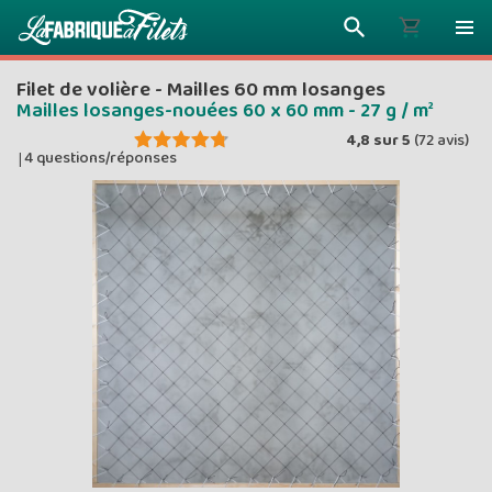
Filet de volière - Mailles 60 mm losanges
Mailles losanges-nouées 60 x 60 mm - 27 g / m²
4,8
sur
5
(
72
avis)
4 questions/réponses
|
Plus vous 
ENVOYEZ VO
moins vou
Prix dég