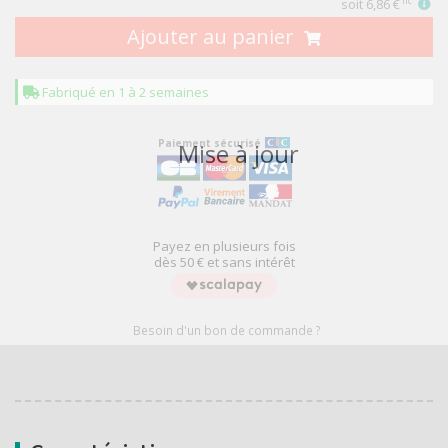
soit
6,86 €
TTC
Ajouter au panier
Fabriqué en 1 à 2 semaines
Paiement sécurisé
Mise à jour
Payez en plusieurs fois
dès 50 € et sans intérêt
Besoin d'un bon de commande ?