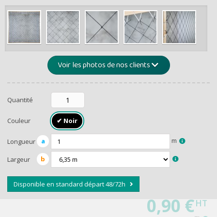
de -5% 
Montants et remis
Voir les photos de nos clients
Quantité
Couleur
m
a
Longueur
RECEVEZ U
b
Largeur
Disponible en standard départ 48/72h
0,90 €
HT