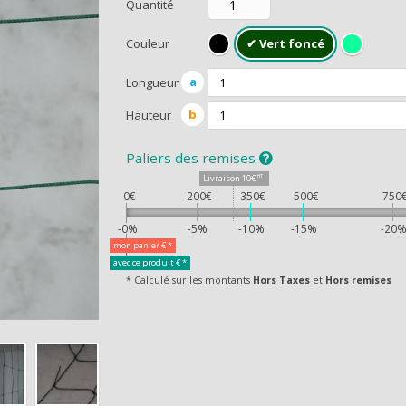
Quantité
Couleur
a
Longueur
b
Hauteur
CEVEZ UN CA
Paliers des remises
Livraison
10€
HT
0€
200€
350€
500€
750
-0%
-5%
-10%
-15%
-20
mon panier
€ *
avec ce produit
€ *
* Calculé sur les montants
Hors Taxes
et
Hors remises