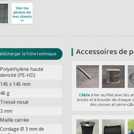
Voir les
photos de
nos clients
Accessoires de 
élécharger la fiche technique
Polyéthylène haute
densité (PE-HD)
145 x 145 mm
46 g
Câble
à lier au filet avec les 
brisés et à boucler de chaque 
Tressé noué
des cosses et serre-câb
3 mm
Maille carrée
Cordage Ø 3 mm de