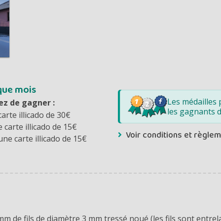
que mois
Les médailles 
ez de gagner :
les gagnants 
carte illicado de 30€
e carte illicado de 15€
Voir conditions et règle
une carte illicado de 15€
 mm de fils de diamètre 3 mm tressé noué (les
fils sont entrel