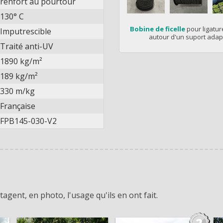
renfort au pourtour
130° C
Bobine de ficelle
pour ligature
Imputrescible
autour d'un suport adap
Traité anti-UV
1890 kg/m²
189 kg/m²
330 m/kg
Française
FPB145-030-V2
agent, en photo, l'usage qu'ils en ont fait.