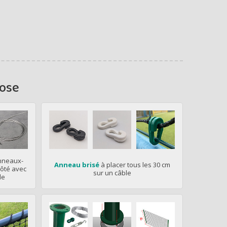
pose
anneaux-
Anneau brisé
à placer tous les 30 cm
côté avec
sur un câble
le