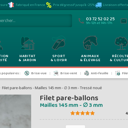
Plus vous achet
sure
Fabriqué en France
Prix dégressif jusqu'à -25%
Livraison offert
VOYEZ VOS P
moins vous pay
03 72 52 02 25
9h-12h et 14h-17h
rix dégress
TION
HABITAT
SPORT
ANIMAUX
RÉCOLT
RITÉ
& JARDIN
& LOISIR
& ÉLEVAGE
& CULTU
de -5% à -2
populaires :
Brise-vue
Brise-vent
Anti-feuille
Fil
Filet pare-ballons - Mailles 145 mm - ∅ 3 mm - Tressé noué
Filet pare-ballons
ontants et remises hors
Mailles 145 mm - ∅ 3 mm
4