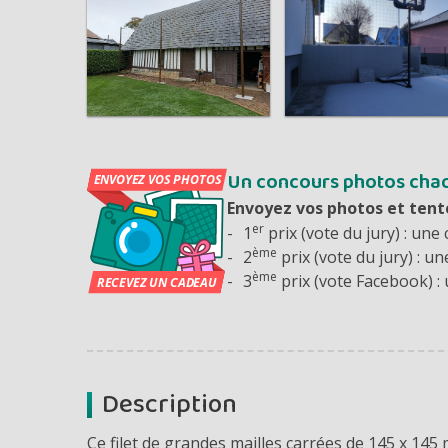
Un concours photos cha
Envoyez vos photos et tent
er
1
prix (vote du jury) : une 
ème
2
prix (vote du jury) : un
ème
3
prix (vote Facebook) : 
Description
Ce filet de grandes mailles carrées de 145 x 145