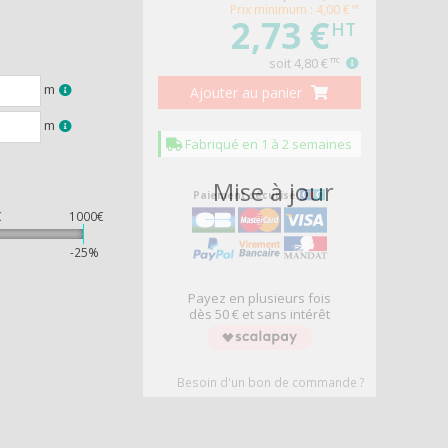
Prix minimum : 4,00 €
HT
2,73 €
HT
soit
4,80 €
TTC
m
Ajouter au panier
m
Fabriqué en 1 à 2 semaines
DEAU
Mise à jour
Paiement sécurisé
€
1000€
%
-25%
Payez en plusieurs fois
dès 50 € et sans intérêt
Besoin d'un bon de commande ?