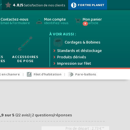
ez
4.8/5
FOR THE PLANET
e*
Satisfaction de nos clients
HOTOS
ez
Contactez-nous
Mon compte
Mon panier
Email & Formulaire
identifiez-vous
article
0
À VOIR AUSSI :
ifs
Cordages & Bobines
Standards et déstockage
ES
ACCESSOIRES
Produits dérivés
RES
DE POSE
Impression sur filet
5%
et en chanvre
Filet d'habitation
Pare-ballons
 taxes
,9
sur
5
(
22
avis)
2 questions/réponses
|
Prix de départ :
2,73
€
HT