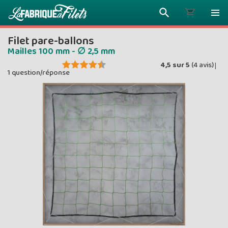
Filet pare-ballons
Mailles 100 mm - ∅ 2,5 mm
4,5
sur
5
(
4
avis)
|
1 question/réponse
Plus vous 
ENVOYEZ VO
moins vou
Prix dég