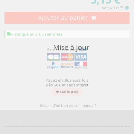
soit
4,80 €
TTC
Ajouter au panier
Fabriqué en 2 à 3 semaines
Mise à jour
Paiement sécurisé
Payez en plusieurs fois
dès 50 € et sans intérêt
Besoin d'un bon de commande ?