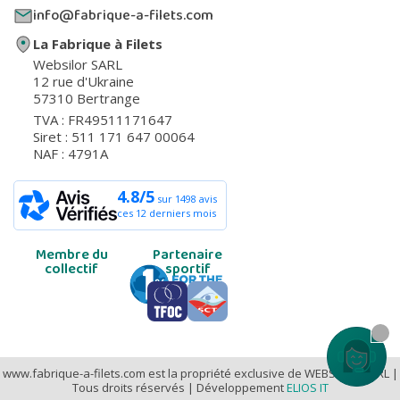
info@fabrique-a-filets.com
La Fabrique à Filets
Websilor SARL
12 rue d'Ukraine
57310 Bertrange
TVA : FR49511171647
Siret : 511 171 647 00064
NAF : 4791A
4.8/5
sur 1498 avis
ces 12 derniers mois
Membre du
Partenaire
collectif
sportif
Contactez
www.fabrique-a-filets.com est la propriété exclusive de WEBSILOR SARL |
Tous droits réservés | Développement
ELIOS IT