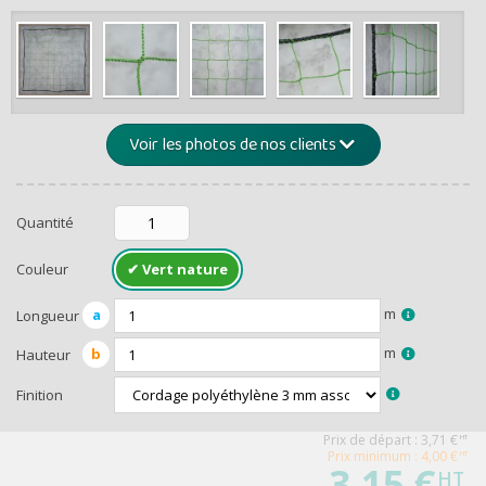
de -5% 
Montants et remis
Voir les photos de nos clients
Quantité
Couleur
m
a
Longueur
RECEVEZ U
m
b
Hauteur
Finition
Prix de départ :
3,71
€
HT
Prix minimum : 4,00 €
HT
3,15 €
HT