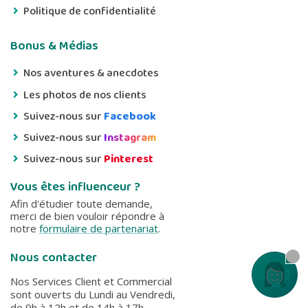
Politique de confidentialité
Bonus & Médias
Nos aventures & anecdotes
Les photos de nos clients
Suivez-nous sur
Facebook
Suivez-nous sur
Instagram
Suivez-nous sur
Pinterest
Vous êtes influenceur ?
Afin d'étudier toute demande,
merci de bien vouloir répondre à
notre
formulaire de partenariat
.
Nous contacter
Contactez
Nos Services Client et Commercial
sont ouverts du Lundi au Vendredi,
de 9h à 12h et de 14h à 17h.