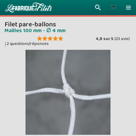
Filet pare-ballons
Mailles 100 mm - ∅ 4 mm
4,8
sur
5
(
23
avis)
2 questions/réponses
|
Plus vous 
ENVOYEZ VO
moins vou
Prix dég