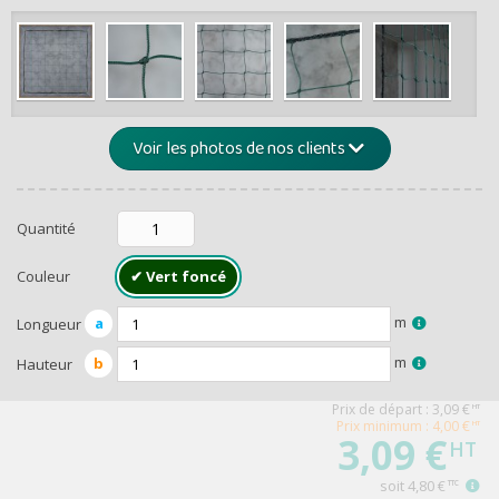
de -5% 
Montants et remis
Voir les photos de nos clients
Quantité
Couleur
m
a
Longueur
RECEVEZ U
m
b
Hauteur
Prix de départ :
3,09
€
HT
Prix minimum : 4,00 €
HT
3,09 €
HT
soit
4,80 €
TTC