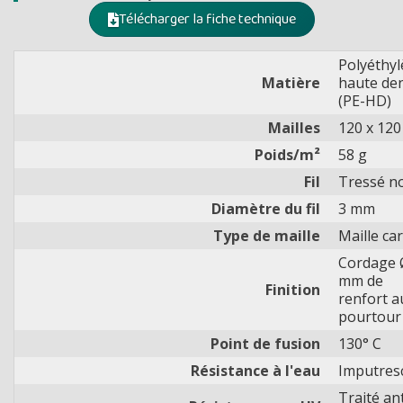
Télécharger la fiche technique
Polyéthy
Matière
haute den
(PE-HD)
Mailles
120 x 12
Poids/m²
58 g
Fil
Tressé n
Diamètre du fil
3 mm
Type de maille
Maille ca
Cordage 
mm de
Finition
renfort a
pourtour
Point de fusion
130° C
Résistance à l'eau
Imputresc
Traité ant