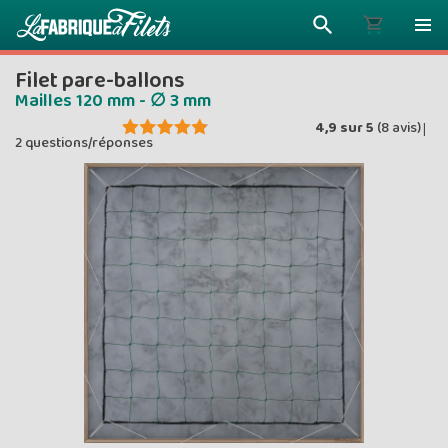
Filet pare-ballons
Mailles 120 mm - ∅ 3 mm
4,9
sur
5
(
8
avis)
|
2 questions/réponses
Plus vous 
ENVOYEZ VO
moins vou
Prix dég