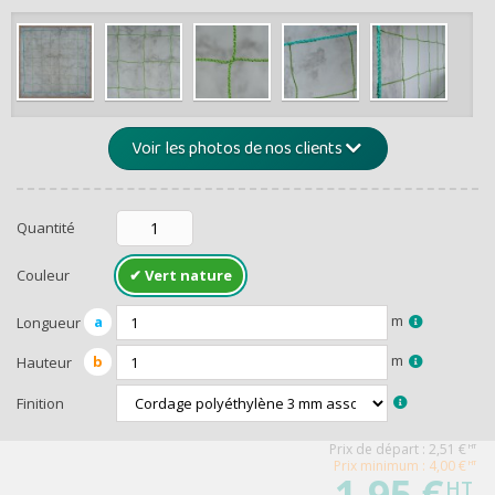
de -5% 
Montants et remis
Voir les photos de nos clients
Quantité
Couleur
m
a
Longueur
RECEVEZ U
m
b
Hauteur
Finition
Prix de départ :
2,51
€
HT
Prix minimum : 4,00 €
HT
1,95 €
HT