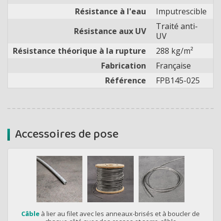
Résistance à l'eau
Imputrescible
Traité anti-
Résistance aux UV
UV
Résistance théorique à la rupture
288 kg/m²
Fabrication
Française
Référence
FPB145-025
Accessoires de pose
Câble
à lier au filet avec les anneaux-brisés et à boucler de