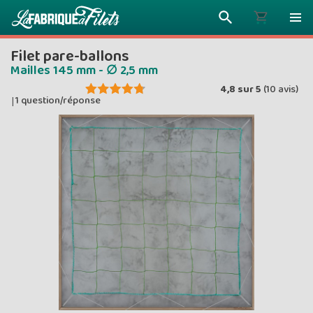
Filet pare-ballons
Mailles 145 mm - ∅ 2,5 mm
4,8
sur
5
(
10
avis)
1 question/réponse
|
Plus vous 
ENVOYEZ VO
moins vou
Prix dég