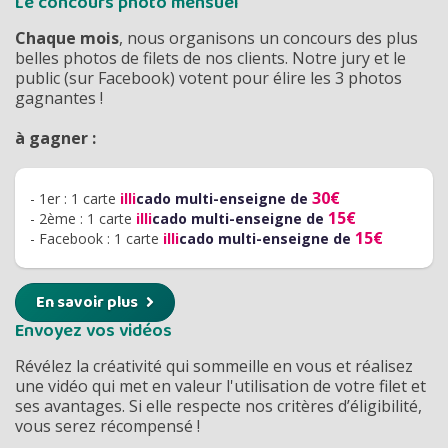
Le concours photo mensuel
Chaque mois
, nous organisons un concours des plus
belles photos de filets de nos clients. Notre jury et le
public (sur Facebook) votent pour élire les 3 photos
gagnantes !
à gagner :
30€
- 1er : 1 carte
illi
cado multi-enseigne de
15€
- 2ème : 1 carte
illi
cado multi-enseigne de
15€
- Facebook : 1 carte
illi
cado multi-enseigne de
En savoir plus
Envoyez vos vidéos
Révélez la créativité qui sommeille en vous et réalisez
une vidéo qui met en valeur l'utilisation de votre filet et
ses avantages. Si elle respecte nos critères d’éligibilité,
vous serez récompensé !