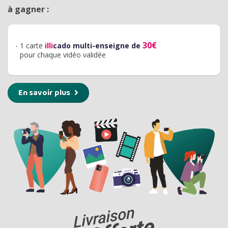
à gagner :
30€
- 1 carte
illi
cado multi-enseigne de
-
pour chaque vidéo validée
En savoir plus