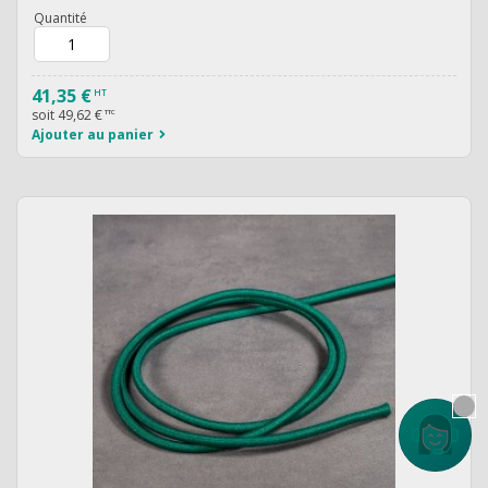
Quantité
41,35 €
HT
soit
49,62 €
TTC
Ajouter au panier
Contactez