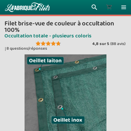
Filet brise-vue de couleur à occultation
100%
Occultation totale - plusieurs coloris
4,8
sur
5
(
88
avis)
Plus vous 
8 questions/réponses
|
ENVOYEZ VO
moins vou
Prix dég