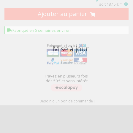
soit
18,15 €
TTC
Ajouter au panier
Fabriqué en 5 semaines environ
Paiement sécurisé
Mise à jour
Payez en plusieurs fois
dès 50 € et sans intérêt
Besoin d'un bon de commande ?