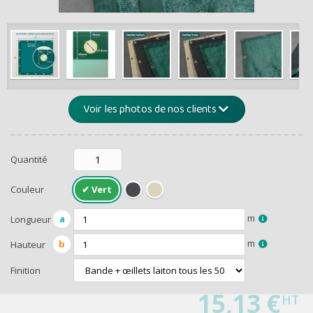
de -5% 
Montants et remis
Voir les photos de nos clients
Quantité
Couleur
RECEVEZ U
m
a
Longueur
m
b
Hauteur
Finition
15,13 €
HT