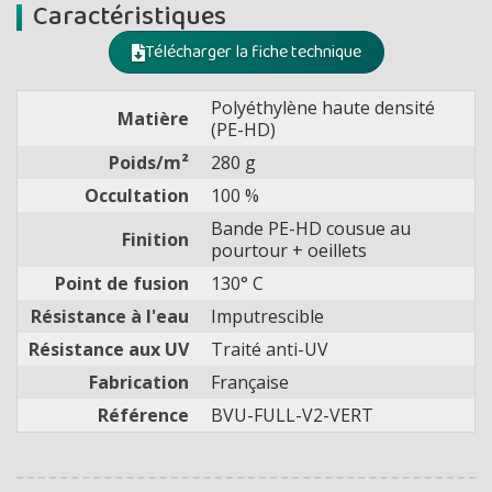
Caractéristiques
Télécharger la fiche technique
Polyéthylène haute densité
Matière
(PE-HD)
Poids/m²
280 g
Occultation
100 %
Bande PE-HD cousue au
Finition
pourtour + oeillets
Point de fusion
130° C
Résistance à l'eau
Imputrescible
Résistance aux UV
Traité anti-UV
Fabrication
Française
Référence
BVU-FULL-V2-VERT