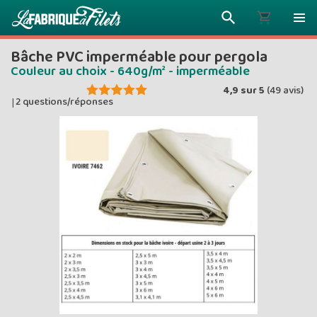
Bâche PVC imperméable pour pergola
Couleur au choix - 640g/m² - imperméable
4,9
sur
5
(
49
avis)
2 questions/réponses
|
Plus vous 
ENVOYEZ VO
moins vou
Prix dég