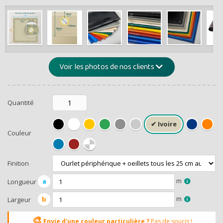
de -5% 
Montants et remis
Voir les photos de nos clients
Quantité
Couleur
RECEVEZ U
Finition
m
a
Longueur
m
b
Largeur
🎨
Envie d'une couleur particulière ?
Pas de soucis !