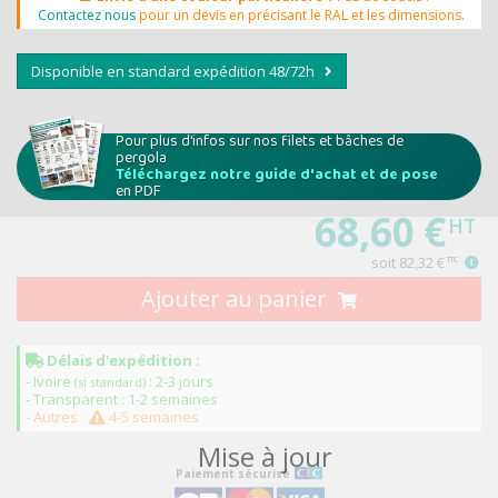
Contactez nous
pour un devis en précisant le RAL et les dimensions.
Disponible en standard expédition 48/72h
Pour plus d'infos sur nos filets et bâches de
pergola
Téléchargez notre guide d'achat et de pose
en PDF
68,60 €
HT
soit
82,32 €
TTC
Ajouter au panier
Délais d'expédition :
- Ivoire
: 2-3 jours
(si standard)
- Transparent : 1-2 semaines
- Autres :
4-5 semaines
Mise à jour
Paiement sécurisé