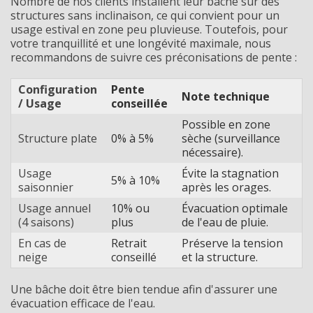
Nombre de nos clients installent leur bâche sur des
structures sans inclinaison, ce qui convient pour un
usage estival en zone peu pluvieuse. Toutefois, pour
votre tranquillité et une longévité maximale, nous
recommandons de suivre ces préconisations de pente :
Configuration
Pente
Note technique
/ Usage
conseillée
Possible en zone
Structure plate
0% à 5%
sèche (surveillance
nécessaire).
Usage
Évite la stagnation
5% à 10%
saisonnier
après les orages.
Usage annuel
10% ou
Évacuation optimale
(4 saisons)
plus
de l'eau de pluie.
En cas de
Retrait
Préserve la tension
neige
conseillé
et la structure.
Une bâche doit être bien tendue afin d'assurer une
évacuation efficace de l'eau.